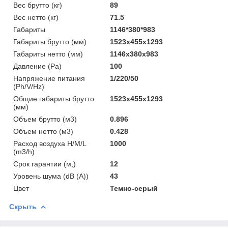
Вес брутто (кг)
89
Вес нетто (кг)
71.5
Габариты
1146*380*983
Габариты брутто (мм)
1523x455x1293
Габариты нетто (мм)
1146x380x983
Давление (Pa)
100
Напряжение питания
1/220/50
(Ph/V/Hz)
Общие габариты брутто
1523x455x1293
(мм)
Объем брутто (м3)
0.896
Объем нетто (м3)
0.428
Расход воздуха H/M/L
1000
(m3/h)
Срок гарантии (м,)
12
Уровень шума (dB (A))
43
Цвет
Темно-серый
Скрыть