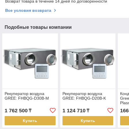
Возврат товара в течение 14 дней по договоренности
Все условия возврата
Подобные товары компании
Рекуператор воздуха
Рекуператор воздуха
Кон
GREE: FHBQG-D30B-M
GREE: FHBQG-D20B-K
Gree
Plas
GWH
1 762 500
1 124 710
166
₸
₸
(без
инст
Купить
Купить