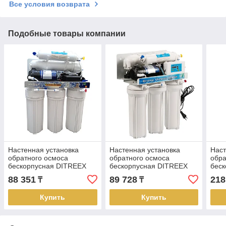
Все условия возврата
Подобные товары компании
Настенная установка
Настенная установка
Наст
обратного осмоса
обратного осмоса
обра
бескорпусная DITREEX
бескорпусная DITREEX
бес
RO50-A3QF (ручной
RO50-D1 (контроллер,
RO80
88 351
89 728
218
₸
₸
режим, 11л.)
авто режим, 12л.)
без 
Купить
Купить