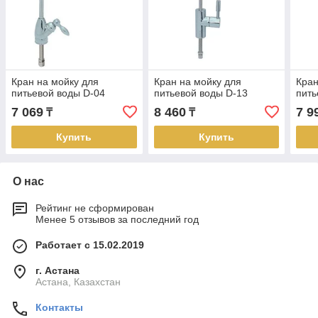
Кран на мойку для
Кран на мойку для
Кран
питьевой воды D-04
питьевой воды D-13
пить
7 069
8 460
7 9
₸
₸
Купить
Купить
О нас
Рейтинг не сформирован
Менее 5 отзывов за последний год
Работает с 15.02.2019
г. Астана
Астана, Казахстан
Контакты