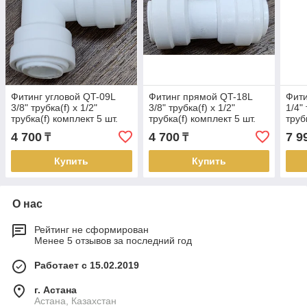
Фитинг угловой QT-09L
Фитинг прямой QT-18L
Фити
3/8" трубка(f) x 1/2"
3/8" трубка(f) x 1/2"
1/4"
трубка(f) комплект 5 шт.
трубка(f) комплект 5 шт.
трубк
комп
4 700
4 700
7 9
₸
₸
Купить
Купить
О нас
Рейтинг не сформирован
Менее 5 отзывов за последний год
Работает с 15.02.2019
г. Астана
Астана, Казахстан