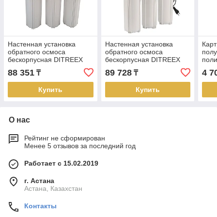
Настенная установка
Настенная установка
Кар
обратного осмоса
обратного осмоса
пол
бескорпусная DITREEX
бескорпусная DITREEX
пол
RO50-A3QF (ручной
RO50-D1 (контроллер,
(RO 
88 351
89 728
4 7
₸
₸
режим, 11л.)
авто режим, 12л.)
Купить
Купить
О нас
Рейтинг не сформирован
Менее 5 отзывов за последний год
Работает с 15.02.2019
г. Астана
Астана, Казахстан
Контакты