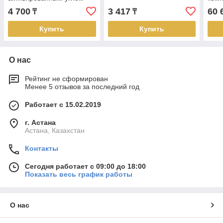
CF-CTO (RO System
4 700
3 417
60 
₸
₸
SnowBug)
Купить
Купить
О нас
Рейтинг не сформирован
Менее 5 отзывов за последний год
Работает с 15.02.2019
г. Астана
Астана, Казахстан
Контакты
Сегодня работает с 09:00 до 18:00
Показать весь график работы
О нас