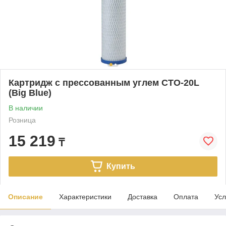
Картридж с прессованным углем CTO-20L
(Big Blue)
В наличии
Розница
15 219
₸
Купить
Описание
Характеристики
Доставка
Оплата
Усл