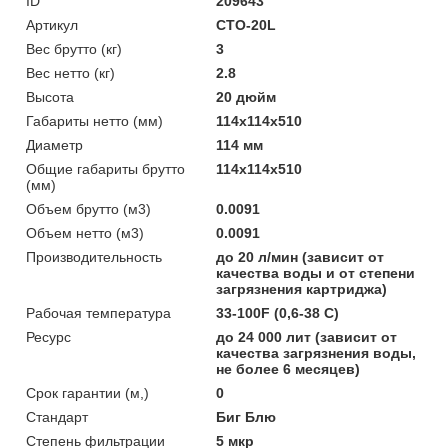
ID
209643
Артикул
CTO-20L
Вес брутто (кг)
3
Вес нетто (кг)
2.8
Высота
20 дюйм
Габариты нетто (мм)
114x114x510
Диаметр
114 мм
Общие габариты брутто
114x114x510
(мм)
Объем брутто (м3)
0.0091
Объем нетто (м3)
0.0091
Производительность
до 20 л/мин (зависит от
качества воды и от степени
загрязнения картриджа)
Рабочая температура
33-100F (0,6-38 C)
Ресурс
до 24 000 лит (зависит от
качества загрязнения воды,
не более 6 месяцев)
Срок гарантии (м,)
0
Стандарт
Биг Блю
Степень фильтрации
5 мкр