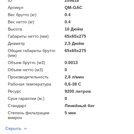
ID
209818
Артикул
QM-GAC
Вес брутто (кг)
0.4
Вес нетто (кг)
0.4
Высота
10 Дюйм
Габариты нетто (мм)
65x65x275
Диаметр
2,5 Дюйм
Общие габариты брутто
65x65x275
(мм)
Объем брутто (м3)
0.0013
Объем нетто (м3)
0
Производительность
2,8 л/мин
Рабочая температура
0,6-38 C
Ресурс
9200 литров
Срок гарантии (м,)
0
Стандарт
Линейный биг
Степень фильтрации
5 мик
микрон
Скрыть