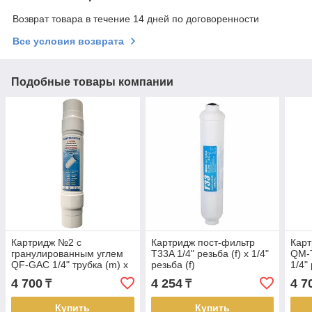
Возврат товара в течение 14 дней по договоренности
Все условия возврата
Подобные товары компании
Картридж №2 с
Картридж пост-фильтр
Карт
гранулированным углем
T33A 1/4" резьба (f) х 1/4"
QM-T
QF-GAC 1/4" трубка (m) х
резьба (f)
1/4" 
1/4" трубка (m)
4 700
4 254
4 7
₸
₸
Купить
Купить