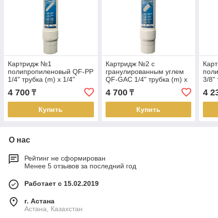
Картридж №1
Картридж №2 с
Кар
полипропиленовый QF-PP
гранулированным углем
пол
1/4" трубка (m) х 1/4"
QF-GAC 1/4" трубка (m) х
3/8"
трубка (m) 5mic
1/4" трубка (m)
труб
4 700
4 700
4 2
₸
₸
Купить
Купить
О нас
Рейтинг не сформирован
Менее 5 отзывов за последний год
Работает с 15.02.2019
г. Астана
Астана, Казахстан