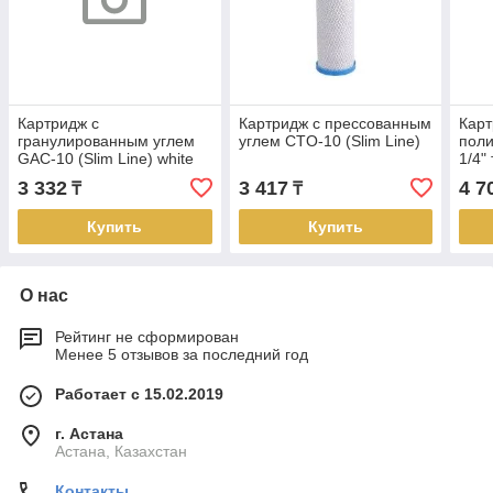
Картридж с
Картридж с прессованным
Кар
гранулированным углем
углем CTO-10 (Slim Line)
пол
GAC-10 (Slim Line) white
1/4"
труб
3 332
3 417
4 7
₸
₸
Купить
Купить
О нас
Рейтинг не сформирован
Менее 5 отзывов за последний год
Работает с 15.02.2019
г. Астана
Астана, Казахстан
Контакты