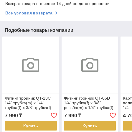
Возврат товара в течение 14 дней по договоренности
Все условия возврата
Подобные товары компании
Фитинг тройник QT-23C
Фитинг тройник QT-06D
Кар
1/4" трубка(m) x 1/4"
1/4" трубка(f) x 3/8"
пол
трубка(f) x 3/8" трубка(f)
резьба(m) x 1/4" трубка(f)
1/4"
комплект 25 шт.
комплект 25 шт.
труб
7 990
7 990
4 7
₸
₸
Купить
Купить