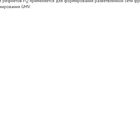
кт рефнетов FQ применяется для формирования разветвленной сети фр
нирования GMV.