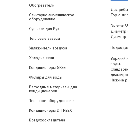
Обогреватели
Дистрибь
Санитарно-гигиеническое
Top distri
оборудование
Высота: 
Сушилки для Рук
Диаметр 
Диаметр 
Тепловые завесы
Подходящи
Увлажнители воздуха
Холодильники
Верхний 
воды.
Кондиционеры GREE
Стандартн
диаметро
Фильтры для воды
Нижние р
Расходные материалы для
кондиционеров
Тепловое оборудование
Кондиционеры DITREEX
Воздухоохладители