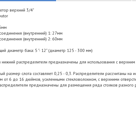
ютор верхний 3/4"
butor
85мм
соединения (внутренний) 1: 27мм
соединения (внутренний) 2: 60мм
й диаметр бака: 5 "- 12" (диаметр 125 - 300 мм)
и нижний распределители предназначены для использования с верхним
ый размер слота составляет 0,25 - 0,3. Распределители рассчитаны на 
м от 6 до 16 дюймов, усиленными стекловолокном, с верхними отверст
аспределители предназначены для размещения ряда стояков разного 