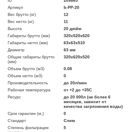
ID
209865
Артикул
b-PP-20
Вес брутто (кг)
12
Вес нетто (кг)
11
Высота
20 дюйм
Габариты брутто (мм)
320x520x620
Габариты нетто (мм)
63x63x510
Диаметр
63 мм
Общие габариты брутто
320x620x520
(мм)
Объем брутто (м3)
0.08
Объем нетто (м3)
0
Производительность
до 20л/мин
Рабочая температура
от +2 до +35С
Ресурс
до 20 000л (не более 6
месяцев, зависит от
качества загрязнения воды)
Срок гарантии (м,)
0
Стандарт
Слим
Степень фильтрации
5