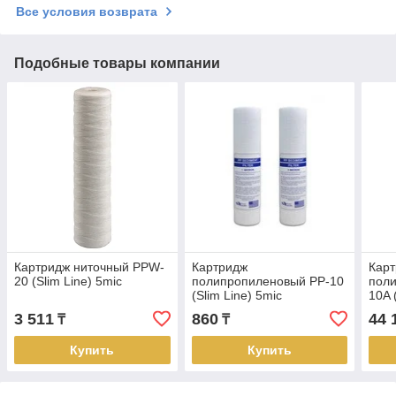
Все условия возврата
Подобные товары компании
Картридж ниточный PPW-
Картридж
Кар
20 (Slim Line) 5mic
полипропиленовый PP-10
пол
(Slim Line) 5mic
10A 
комп
3 511
860
44 
₸
₸
Купить
Купить