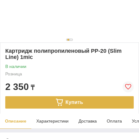
Картридж полипропиленовый PP-20 (Slim
Line) 1mic
В наличии
Розница
2 350
₸
Купить
Описание
Характеристики
Доставка
Оплата
Усл