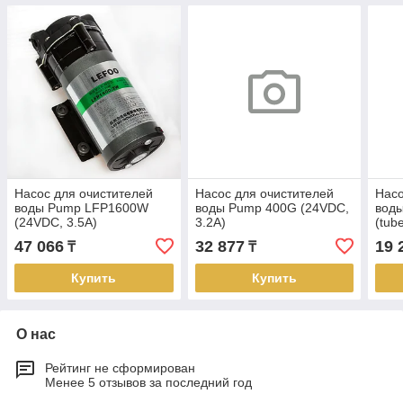
Насос для очистителей
Насос для очистителей
Насо
воды Pump LFP1600W
воды Pump 400G (24VDC,
вод
(24VDC, 3.5A)
3.2A)
(tub
47 066
32 877
19 
₸
₸
Купить
Купить
О нас
Рейтинг не сформирован
Менее 5 отзывов за последний год