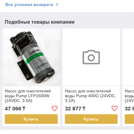
Все условия возврата
Подобные товары компании
Насос для очистителей
Насос для очистителей
Насо
воды Pump LFP1600W
воды Pump 400G (24VDC,
вод
(24VDC, 3.5A)
3.2A)
(24V
47 066
32 877
32 
₸
₸
Купить
Купить