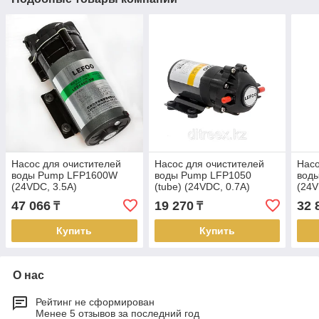
Насос для очистителей
Насос для очистителей
Насо
воды Pump LFP1600W
воды Pump LFP1050
вод
(24VDC, 3.5A)
(tube) (24VDC, 0.7A)
(24V
47 066
19 270
32 
₸
₸
Купить
Купить
О нас
Рейтинг не сформирован
Менее 5 отзывов за последний год