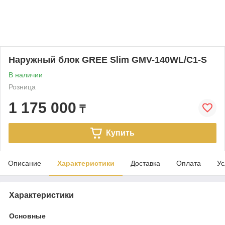
Наружный блок GREE Slim GMV-140WL/C1-S
В наличии
Розница
1 175 000
₸
Купить
Описание
Характеристики
Доставка
Оплата
Ус
Характеристики
Основные