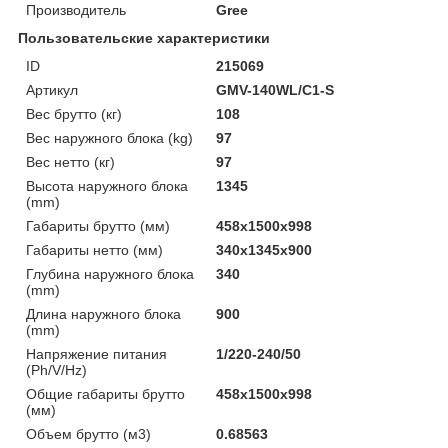
Производитель
Gree
Пользовательские характеристики
ID
215069
Артикул
GMV-140WL/C1-S
Вес брутто (кг)
108
Вес наружного блока (kg)
97
Вес нетто (кг)
97
Высота наружного блока
1345
(mm)
Габариты брутто (мм)
458x1500x998
Габариты нетто (мм)
340x1345x900
Глубина наружного блока
340
(mm)
Длина наружного блока
900
(mm)
Напряжение питания
1/220-240/50
(Ph/V/Hz)
Общие габариты брутто
458x1500x998
(мм)
Объем брутто (м3)
0.68563