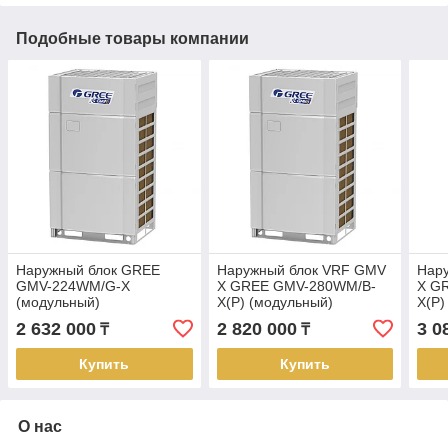
Подобные товары компании
Наружный блок GREE
Наружный блок VRF GMV
Нар
GMV-224WM/G-X
X GREE GMV-280WM/B-
X G
(модульный)
X(P) (модульный)
X(P)
2 632 000
2 820 000
3 0
₸
₸
Купить
Купить
О нас