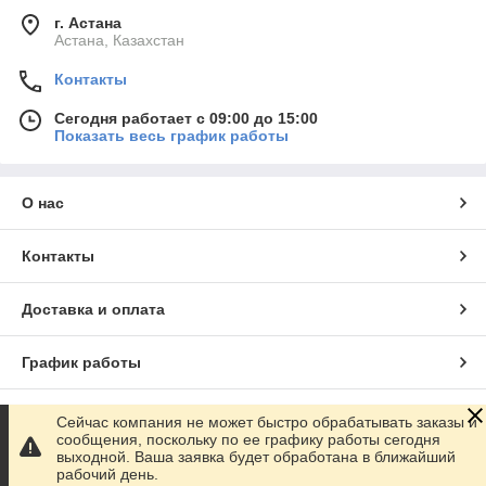
г. Астана
Астана, Казахстан
Контакты
Сегодня работает с 09:00 до 15:00
Показать весь график работы
О нас
Контакты
Доставка и оплата
График работы
Полная версия сайта
Сейчас компания не может быстро обрабатывать заказы и
сообщения, поскольку по ее графику работы сегодня
выходной. Ваша заявка будет обработана в ближайший
Сайт создан на маркетплейсе
Satu.kz
рабочий день.