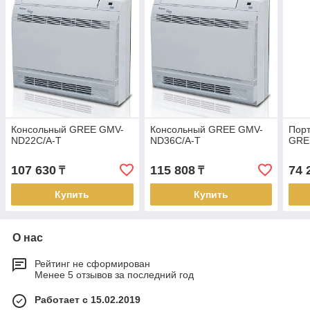
Консольный GREE GMV-
Консольный GREE GMV-
Порт
ND22C/A-T
ND36C/A-T
GRE
107 630
115 808
74 
₸
₸
Купить
Купить
О нас
Рейтинг не сформирован
Менее 5 отзывов за последний год
Работает с 15.02.2019