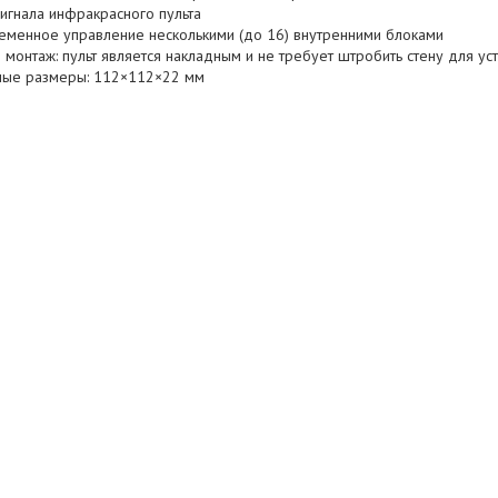
игнала инфракрасного пульта
еменное управление несколькими (до 16) внутренними блоками
 монтаж: пульт является накладным и не требует штробить стену для ус
тные размеры: 112×112×22 мм