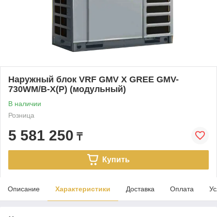
Наружный блок VRF GMV X GREE GMV-
730WM/B-X(P) (модульный)
В наличии
Розница
5 581 250
₸
Купить
Описание
Характеристики
Доставка
Оплата
Ус