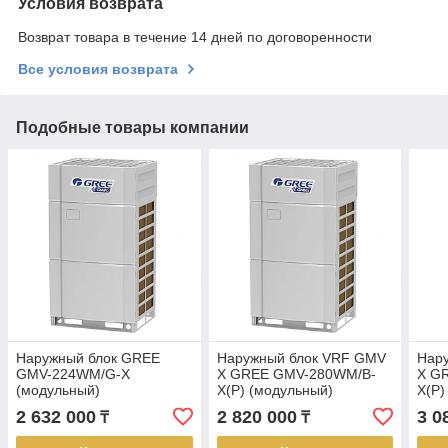
Условия возврата
Возврат товара в течение 14 дней по договоренности
Все условия возврата
Подобные товары компании
Наружный блок GREE
Наружный блок VRF GMV
Нар
GMV-224WM/G-X
X GREE GMV-280WM/B-
X G
(модульный)
X(P) (модульный)
X(P)
2 632 000
2 820 000
3 0
₸
₸