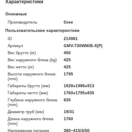
Характеристики
Основные
Производитель
Gree
Пользовательские характеристики
ID
214981
Артикул
GMV-730WM/B-X(P)
Вес брутто (кг)
450
Вес наружного блока (kg)
425
Вес нетто (кг)
425
Высота наружного блока
1795
(mm)
Габариты брутто (мм)
1828x1986x913
Габариты нетто (мм)
1760x1795x835
Глубина наружного блока
835
(mm)
Диаметр труб (мм)
19/31
Длина наружного блока
1760
(mm)
Напряжение питания
380~415/3/50