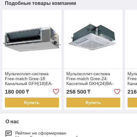
Подобные товары компании
Мультисплит-система
Мультисплит-система
Муль
Free-match Gree-18:
Free-match Gree-24:
Free
Канальный GFH(18)EA-
Каcсетный GKH(24)BA-
Кан
K3DNA1A/I (Внутренний
K3DNA1A/I (Внутренний
K3DN
180 000
258 500
216
₸
₸
блок)
блок)
блок
Купить
Купить
О нас
Рейтинг не сформирован