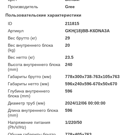
Производитель
Gree
Пользовательские характеристики
ID
211815
Артикул
GKH(18)BB-K6DNA3A
Вес брутто (кг)
29
Вес внутреннего блока
20
(kg)
Вес нетто (кг)
23.5
Высота внутреннего блока
240
(mm)
Габариты брутто (мм)
778x300x738-763x105x763
Габариты нетто (мм)
596x240x596-670x50x670
Глубина внутреннего
596
блока (mm)
Диаметр труб (мм)
2024/12/06 00:00:00
Длина внутреннего блока
596
(mm)
Напряжение питания
1/220/50
(Ph/V/Hz)
Общие габариты брутто
778x405x763