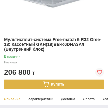
Мультисплит-система Free-match 5 R32 Gree-
18: Кассетный GKH(18)BB-K6DNA3A/I
(Внутренний блок)
В наличии
Розница
206 800
₸
Купить
Описание
Характеристики
Доставка
Оплата
Усл