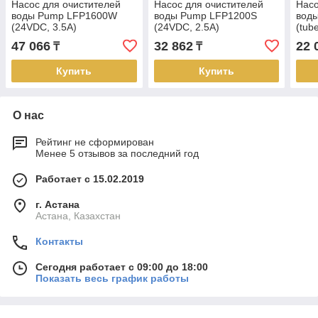
Насос для очистителей
Насос для очистителей
Насо
воды Pump LFP1600W
воды Pump LFP1200S
вод
(24VDC, 3.5A)
(24VDC, 2.5A)
(tub
47 066
32 862
22 
₸
₸
Купить
Купить
О нас
Рейтинг не сформирован
Менее 5 отзывов за последний год
Работает с 15.02.2019
г. Астана
Астана, Казахстан
Контакты
Сегодня работает с 09:00 до 18:00
Показать весь график работы