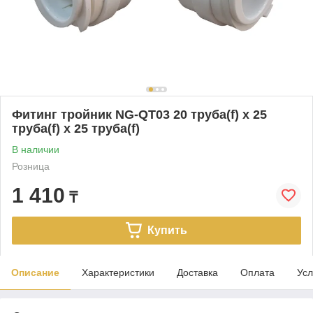
Фитинг тройник NG-QT03 20 труба(f) x 25
труба(f) x 25 труба(f)
В наличии
Розница
1 410
₸
Купить
Описание
Характеристики
Доставка
Оплата
Усл