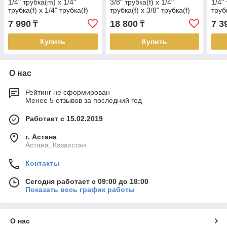
1/4" трубка(m) x 1/4"
3/8" трубка(f) x 1/4"
1/4" 
трубка(f) x 1/4" трубка(f)
трубка(f) x 3/8" трубка(f)
труб
комплект 25 шт.
комплект 25 шт.
комп
7 990
18 800
7 3
₸
₸
Купить
Купить
О нас
Рейтинг не сформирован
Менее 5 отзывов за последний год
Работает с 15.02.2019
г. Астана
Астана, Казахстан
Контакты
Сегодня работает с 09:00 до 18:00
Показать весь график работы
О нас