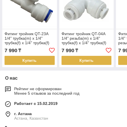
Фитинг тройник QT-23A
Фитинг тройник QT-04A
Фити
1/4" трубка(m) x 1/4"
1/4" резьба(m) x 1/4"
1/4" 
трубка(f) x 1/4" трубка(f)
трубка(f) x 1/4" трубка(f)
резь
комплект 25 шт.
комплект 25 шт.
комп
7 990
7 990
7 9
₸
₸
Купить
Купить
О нас
Рейтинг не сформирован
Менее 5 отзывов за последний год
Работает с 15.02.2019
г. Астана
Астана, Казахстан