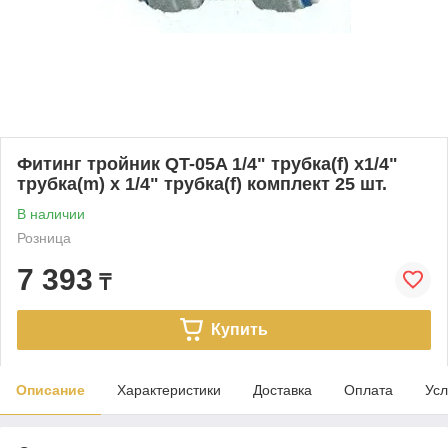
Фитинг тройник QT-05A 1/4" трубка(f) x1/4"
трубка(m) x 1/4" трубка(f) комплект 25 шт.
В наличии
Розница
7 393
₸
Купить
Описание
Характеристики
Доставка
Оплата
Усл