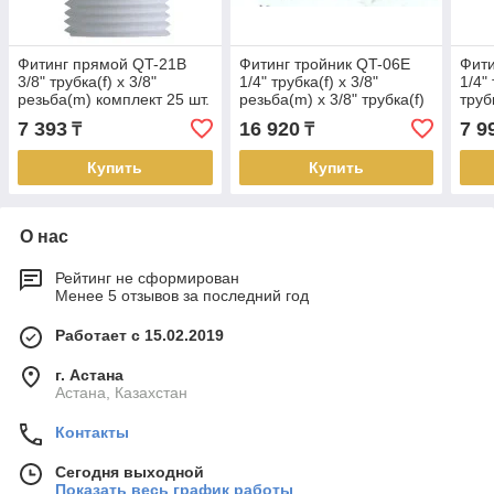
Фитинг прямой QT-21B
Фитинг тройник QT-06E
Фити
3/8" трубка(f) x 3/8"
1/4" трубка(f) x 3/8"
1/4"
резьба(m) комплект 25 шт.
резьба(m) x 3/8" трубка(f)
трубк
комплект 25 шт.
комп
7 393
16 920
7 9
₸
₸
Купить
Купить
О нас
Рейтинг не сформирован
Менее 5 отзывов за последний год
Работает с 15.02.2019
г. Астана
Астана, Казахстан
Контакты
Сегодня выходной
Показать весь график работы