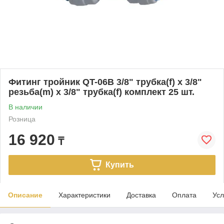
Фитинг тройник QT-06B 3/8" трубка(f) x 3/8"
резьба(m) x 3/8" трубка(f) комплект 25 шт.
В наличии
Розница
16 920
₸
Купить
Описание
Характеристики
Доставка
Оплата
Усл