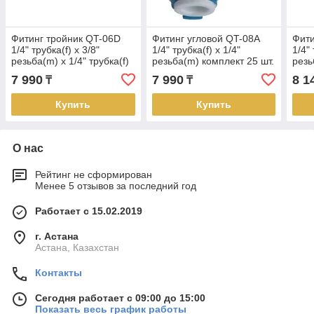
Фитинг тройник QT-06D
Фитинг угловой QT-08A
Фити
1/4" трубка(f) x 3/8"
1/4" трубка(f) x 1/4"
1/4" 
резьба(m) x 1/4" трубка(f)
резьба(m) комплект 25 шт.
резь
комплект 25 шт.
7 990
7 990
8 1
₸
₸
Купить
Купить
О нас
Рейтинг не сформирован
Менее 5 отзывов за последний год
Работает с 15.02.2019
г. Астана
Астана, Казахстан
Контакты
Сегодня работает с 09:00 до 15:00
Показать весь график работы