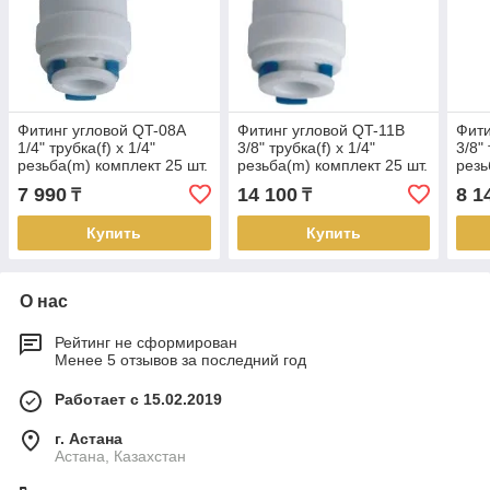
Фитинг угловой QT-08A
Фитинг угловой QT-11B
Фити
1/4" трубка(f) x 1/4"
3/8" трубка(f) x 1/4"
3/8" 
резьба(m) комплект 25 шт.
резьба(m) комплект 25 шт.
резь
7 990
14 100
8 1
₸
₸
Купить
Купить
О нас
Рейтинг не сформирован
Менее 5 отзывов за последний год
Работает с 15.02.2019
г. Астана
Астана, Казахстан