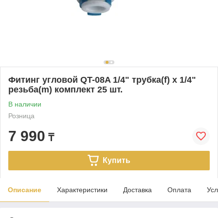
Фитинг угловой QT-08A 1/4" трубка(f) x 1/4"
резьба(m) комплект 25 шт.
В наличии
Розница
7 990
₸
Купить
Описание
Характеристики
Доставка
Оплата
Усл