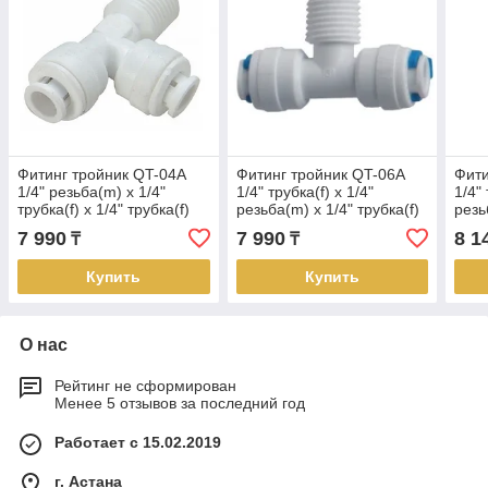
Фитинг тройник QT-04A
Фитинг тройник QT-06A
Фити
1/4" резьба(m) x 1/4"
1/4" трубка(f) x 1/4"
1/4" 
трубка(f) x 1/4" трубка(f)
резьба(m) x 1/4" трубка(f)
резь
комплект 25 шт.
комплект 25 шт.
7 990
7 990
8 1
₸
₸
Купить
Купить
О нас
Рейтинг не сформирован
Менее 5 отзывов за последний год
Работает с 15.02.2019
г. Астана