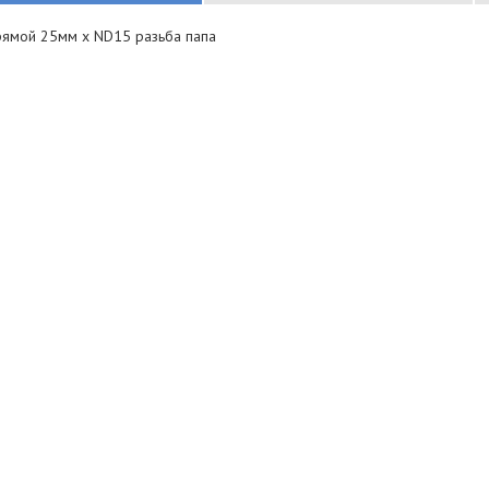
рямой 25мм x ND15 разьба папа