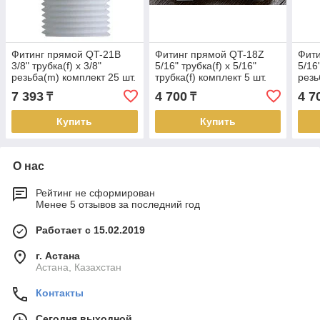
Фитинг прямой QT-21B
Фитинг прямой QT-18Z
Фит
3/8" трубка(f) x 3/8"
5/16" трубка(f) x 5/16"
5/16"
резьба(m) комплект 25 шт.
трубка(f) комплект 5 шт.
резь
7 393
4 700
4 7
₸
₸
Купить
Купить
О нас
Рейтинг не сформирован
Менее 5 отзывов за последний год
Работает с 15.02.2019
г. Астана
Астана, Казахстан
Контакты
Сегодня выходной