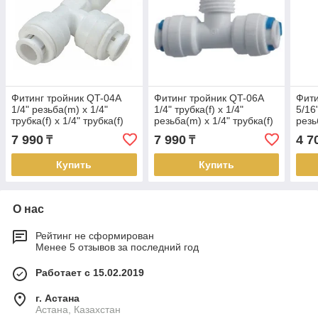
Фитинг тройник QT-04A
Фитинг тройник QT-06A
Фити
1/4" резьба(m) x 1/4"
1/4" трубка(f) x 1/4"
5/16"
трубка(f) x 1/4" трубка(f)
резьба(m) x 1/4" трубка(f)
резь
комплект 25 шт.
комплект 25 шт.
7 990
7 990
4 7
₸
₸
Купить
Купить
О нас
Рейтинг не сформирован
Менее 5 отзывов за последний год
Работает с 15.02.2019
г. Астана
Астана, Казахстан