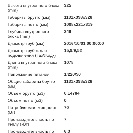
Высота внутреннего блока
325
(mm)
Габариты брутто (мм)
1131x398x328
Габариты нетто (мм)
1008x221x319
Глубина внутреннего
246
блока (mm)
Диаметр труб (мм)
2016/10/01 00:00:00
Диаметр трубок для
15,9/9,52
подключения (Газ/Жидк)
Длина внутреннего блока
1078
(mm)
Напряжение питания
1/220/50
Общие габариты брутто
1131x398x328
(мм)
Объем брутто (м3)
0.14764
Объем нетто (м3)
0
Потребляемая мощность
70
(Вт)
Производительность по
7
теплу (кВт)
Производительность по
6.3