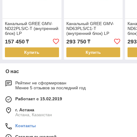
Канальный GREE GMV-
Канальный GREE GMV-
Кан
ND22PLS/C-T (внутренний
ND63PLS/C1-T
ND63
блок) LP
(внутренний блок) LP
блок
157 450
293 750
293
₸
₸
Купить
Купить
О нас
Рейтинг не сформирован
Менее 5 отзывов за последний год
Работает с 15.02.2019
г. Астана
Астана, Казахстан
Контакты
Сегодня выходной