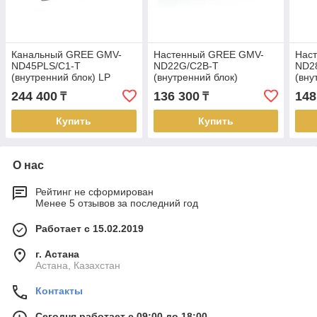
Канальный GREE GMV-
Настенный GREE GMV-
Нас
ND45PLS/C1-T
ND22G/C2B-T
ND2
(внутренний блок) LP
(внутренний блок)
(вну
244 400
136 300
148
₸
₸
Купить
Купить
О нас
Рейтинг не сформирован
Менее 5 отзывов за последний год
Работает с 15.02.2019
г. Астана
Астана, Казахстан
Контакты
Сегодня работает с 09:00 до 18:00