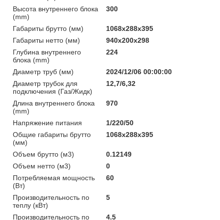
Высота внутреннего блока
300
(mm)
Габариты брутто (мм)
1068x288x395
Габариты нетто (мм)
940x200x298
Глубина внутреннего
224
блока (mm)
Диаметр труб (мм)
2024/12/06 00:00:00
Диаметр трубок для
12,7/6,32
подключения (Газ/Жидк)
Длина внутреннего блока
970
(mm)
Напряжение питания
1/220/50
Общие габариты брутто
1068x288x395
(мм)
Объем брутто (м3)
0.12149
Объем нетто (м3)
0
Потребляемая мощность
60
(Вт)
Производительность по
5
теплу (кВт)
Производительность по
4.5