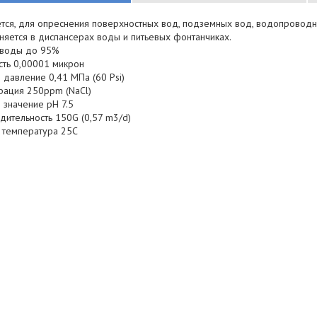
тся, для опреснения поверхностных вод, подземных вод, водопроводно
няется в диспансерах воды и питьевых фонтанчиках.
а воды до 95%
сть 0,00001 микрон
 давление 0,41 МПа (60 Psi)
трация 250ppm (NaCl)
 значение pH 7.5
дительность 150G (0,57 m3/d)
я температура 25C