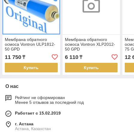
Мембрана обратного
Мембрана обратного
Мем
осмоса Vontron ULP1812-
осмоса Vontron XLP2012-
осмо
50 GPD
50 GPD
75 
11 750
6 110
12 
₸
₸
Купить
Купить
О нас
Рейтинг не сформирован
Менее 5 отзывов за последний год
Работает с 15.02.2019
г. Астана
Астана, Казахстан