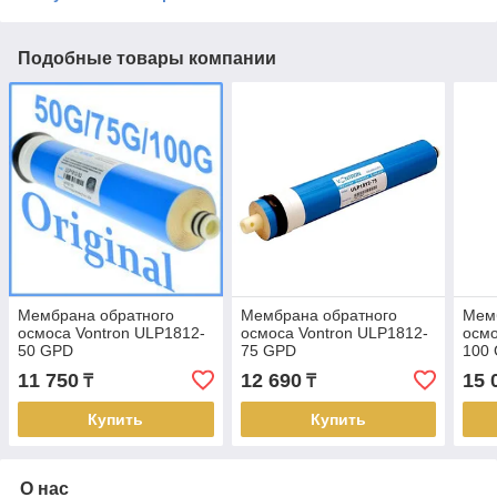
Подобные товары компании
Мембрана обратного
Мембрана обратного
Мем
осмоса Vontron ULP1812-
осмоса Vontron ULP1812-
осмо
50 GPD
75 GPD
100
11 750
12 690
15 
₸
₸
Купить
Купить
О нас