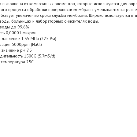
 выполнена из композитных элементов, которые используются для опр
ного процесса обработки поверхности мембраны уменьшается загрязн
обствует увеличению срока службы мембраны. Широко используются в
воды, больницах и лабораторных очистителях воды.
а воды до 99,6%
сть 0,00001 микрон
 давление 1.55 МПа (225 Psi)
трация 5000ppm (NaCl)
 значение pH 7.5
дительность 1500G (5.7m3/d)
я температура 25C