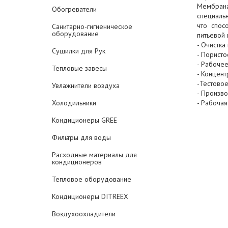
Мембрана
Обогреватели
специаль
что спос
Санитарно-гигиеническое
оборудование
питьевой 
- Очистк
Сушилки для Рук
- Пористо
- Рабочее
Тепловые завесы
- Концен
-Тестовое
Увлажнители воздуха
- Произво
Холодильники
- Рабоча
Кондиционеры GREE
Фильтры для воды
Расходные материалы для
кондиционеров
Тепловое оборудование
Кондиционеры DITREEX
Воздухоохладители