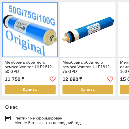
Мембрана обратного
Мембрана обратного
Мем
осмоса Vontron ULP1812-
осмоса Vontron ULP1812-
осмо
50 GPD
75 GPD
100
11 750
12 690
15 
₸
₸
Купить
Купить
О нас
Рейтинг не сформирован
Менее 5 отзывов за последний год