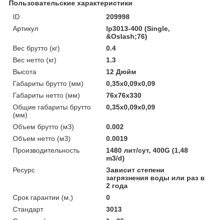
Пользовательские характеристики
ID
209998
Артикул
lp3013-400 (Single,
&Oslash;76)
Вес брутто (кг)
0.4
Вес нетто (кг)
1.3
Высота
12 Дюйм
Габариты брутто (мм)
0,35x0,09x0,09
Габариты нетто (мм)
76x76x330
Общие габариты брутто
0,35x0,09x0,09
(мм)
Объем брутто (м3)
0.002
Объем нетто (м3)
0.0019
Производительность
1480 лит/сут, 400G (1,48
m3/d)
Ресурс
Зависит степени
загрязнения воды или раз в
2 года
Срок гарантии (м,)
0
Стандарт
3013