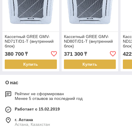
Кассетный GREE GMV-
Кассетный GREE GMV-
Кас
ND71T/D1-T (внутренний
ND80T/D1-T (внутренний
ND11
блок)
блок)
блок
380 700
371 300
422
₸
₸
Купить
Купить
О нас
Рейтинг не сформирован
Менее 5 отзывов за последний год
Работает с 15.02.2019
г. Астана
Астана, Казахстан