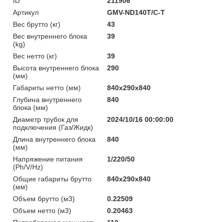
ID
211906
Артикул
GMV-ND140T/C-T
Вес брутто (кг)
43
Вес внутреннего блока
39
(kg)
Вес нетто (кг)
39
Высота внутреннего блока
290
(мм)
Габариты нетто (мм)
840x290x840
Глубина внутреннего
840
блока (мм)
Диаметр трубок для
2024/10/16 00:00:00
подключения (Газ/Жидк)
Длина внутреннего блока
840
(мм)
Напряжение питания
1/220/50
(Ph/V/Hz)
Общие габариты брутто
840x290x840
(мм)
Объем брутто (м3)
0.22509
Объем нетто (м3)
0.20463