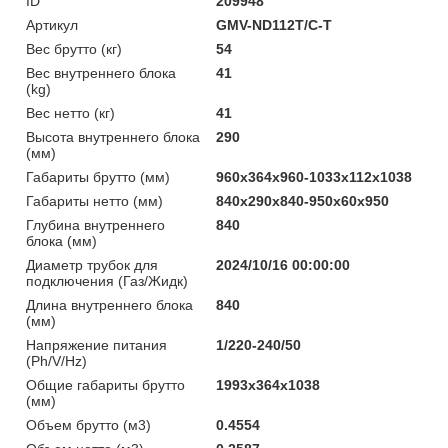
ID
209948
Артикул
GMV-ND112T/C-T
Вес брутто (кг)
54
Вес внутреннего блока
41
(kg)
Вес нетто (кг)
41
Высота внутреннего блока
290
(мм)
Габариты брутто (мм)
960x364x960-1033x112x1038
Габариты нетто (мм)
840x290x840-950x60x950
Глубина внутреннего
840
блока (мм)
Диаметр трубок для
2024/10/16 00:00:00
подключения (Газ/Жидк)
Длина внутреннего блока
840
(мм)
Напряжение питания
1/220-240/50
(Ph/V/Hz)
Общие габариты брутто
1993x364x1038
(мм)
Объем брутто (м3)
0.4554