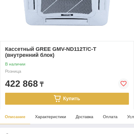
Кассетный GREE GMV-ND112T/C-T
(внутренний блок)
В наличии
Розница
422 868
₸
Купить
Описание
Характеристики
Доставка
Оплата
Усл