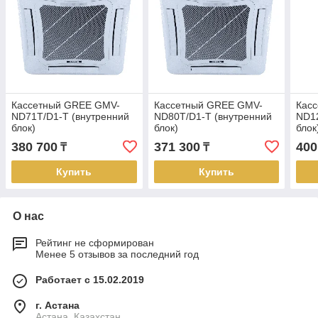
Кассетный GREE GMV-
Кассетный GREE GMV-
Кас
ND71T/D1-T (внутренний
ND80T/D1-T (внутренний
ND12
блок)
блок)
блок
380 700
371 300
400
₸
₸
Купить
Купить
О нас
Рейтинг не сформирован
Менее 5 отзывов за последний год
Работает с 15.02.2019
г. Астана
Астана, Казахстан