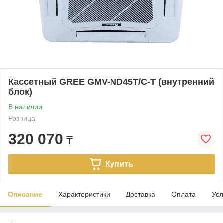
Кассетный GREE GMV-ND45T/C-T (внутренний
блок)
В наличии
Розница
320 070
₸
Купить
Описание
Характеристики
Доставка
Оплата
Усл