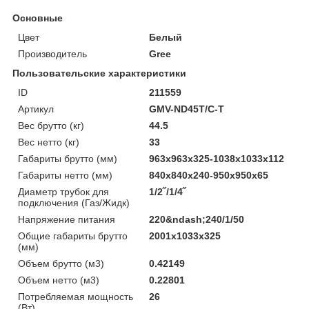
Основные
Цвет
Белый
Производитель
Gree
Пользовательские характеристики
ID
211559
Артикул
GMV-ND45T/C-T
Вес брутто (кг)
44.5
Вес нетто (кг)
33
Габариты брутто (мм)
963x963x325-1038x1033x112
Габариты нетто (мм)
840x840x240-950x950x65
Диаметр трубок для
1/2˝/1/4˝
подключения (Газ/Жидк)
Напряжение питания
220&ndash;240/1/50
Общие габариты брутто
2001x1033x325
(мм)
Объем брутто (м3)
0.42149
Объем нетто (м3)
0.22801
Потребляемая мощность
26
(Вт)