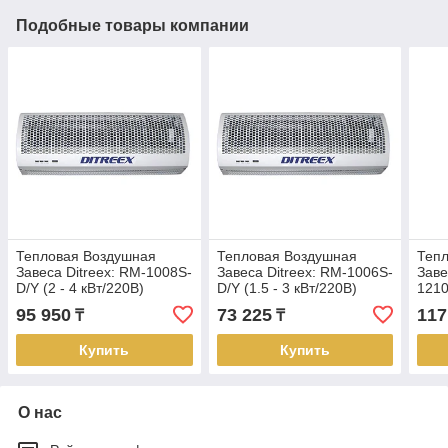
Подобные товары компании
Тепловая Воздушная
Тепловая Воздушная
Теп
Завеса Ditreex: RM-1008S-
Завеса Ditreex: RM-1006S-
Заве
D/Y (2 - 4 кВт/220В)
D/Y (1.5 - 3 кВт/220В)
1210
95 950
73 225
117
₸
₸
Купить
Купить
О нас