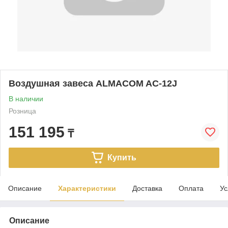
Воздушная завеса ALMACOM AC-12J
В наличии
Розница
151 195
₸
Купить
Описание
Характеристики
Доставка
Оплата
Ус
Описание