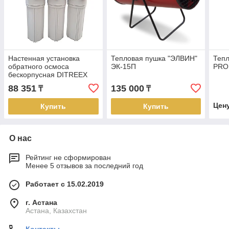
Настенная установка
Тепловая пушка "ЭЛВИН"
Тепл
обратного осмоса
ЭК-15П
PRO
бескорпусная DITREEX
RO50-A3QF (ручной
88 351
135 000
₸
₸
режим, 11л.)
Цен
Купить
Купить
О нас
Рейтинг не сформирован
Менее 5 отзывов за последний год
Работает с 15.02.2019
г. Астана
Астана, Казахстан