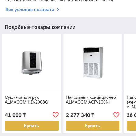
Все условия возврата
Подобные товары компании
Сушилка для рук
Напольный кондиционер
Нап
ALMACOM HD-2008G
ALMACOM ACP-100Ni
элек
ALM
41 000
2 277 340
26 
₸
₸
Купить
Купить