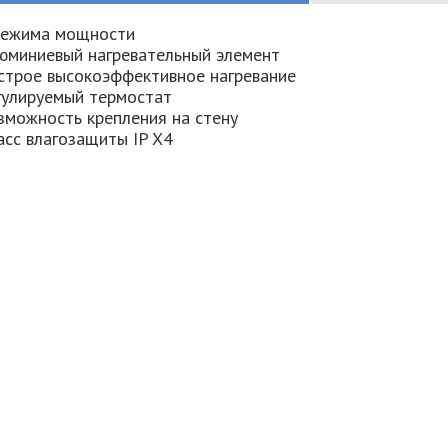
режима мощности
юминиевый нагревательный элемент
строе высокоэффективное нагревание
гулируемый термостат
зможность крепления на стену
асс влагозащиты IP X4