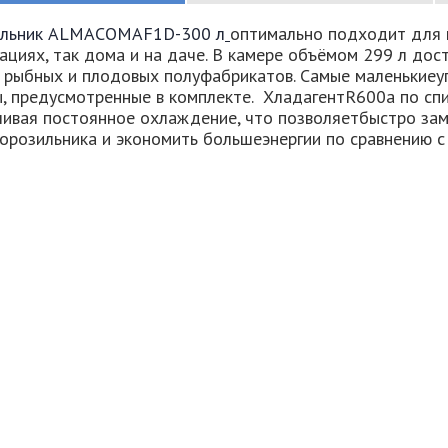
льник ALMACOMAF1D-300 л
оптимально подходит для 
ациях, так дома и на даче. В камере объёмом 299 л до
, рыбных и плодовых полуфабрикатов. Самые маленькиеу
ы, предусмотренные в комплекте.
Хладагент
R
600
a
по спи
чивая постоянное охлаждение, что позволяетбыстро за
орозильника и экономить большеэнергии по сравнению 