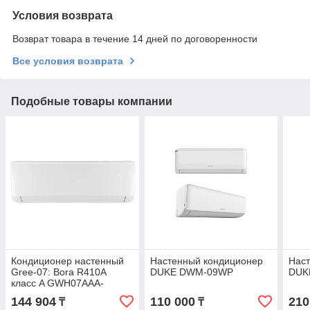
Условия возврата
Возврат товара в течение 14 дней по договоренности
Все условия возврата
Подобные товары компании
Кондиционер настенный
Настенный кондиционер
Нас
Gree-07: Bora R410A
DUKE DWM-09WP
DUK
класс A GWH07AAA-
K3NNA1A (без
144 904
110 000
210
₸
₸
соединительной