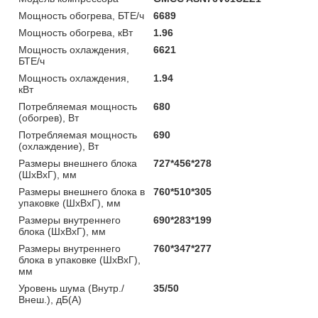
Мощность обогрева, БТЕ/ч
6689
Мощность обогрева, кВт
1.96
Мощность охлаждения,
6621
БТЕ/ч
Мощность охлаждения,
1.94
кВт
Потребляемая мощность
680
(обогрев), Вт
Потребляемая мощность
690
(охлаждение), Вт
Размеры внешнего блока
727*456*278
(ШхВхГ), мм
Размеры внешнего блока в
760*510*305
упаковке (ШхВхГ), мм
Размеры внутреннего
690*283*199
блока (ШхВхГ), мм
Размеры внутреннего
760*347*277
блока в упаковке (ШхВхГ),
мм
Уровень шума (Внутр./
35/50
Внеш.), дБ(А)