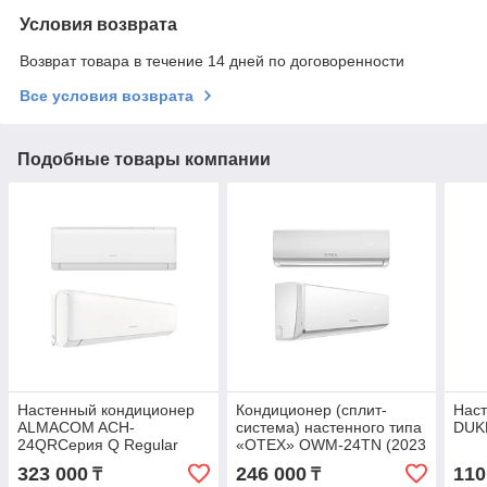
Условия возврата
Возврат товара в течение 14 дней по договоренности
Все условия возврата
Подобные товары компании
Настенный кондиционер
Кондиционер (сплит-
Нас
ALMACOM ACH-
система) настенного типа
DUK
24QRСерия Q Regular
«OTEX» OWM-24ТN (2023
без инст.)
323 000
246 000
110
₸
₸