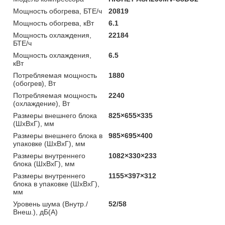
Мощность обогрева, БТЕ/ч
20819
Мощность обогрева, кВт
6.1
Мощность охлаждения,
22184
БТЕ/ч
Мощность охлаждения,
6.5
кВт
Потребляемая мощность
1880
(обогрев), Вт
Потребляемая мощность
2240
(охлаждение), Вт
Размеры внешнего блока
825×655×335
(ШхВхГ), мм
Размеры внешнего блока в
985×695×400
упаковке (ШхВхГ), мм
Размеры внутреннего
1082×330×233
блока (ШхВхГ), мм
Размеры внутреннего
1155×397×312
блока в упаковке (ШхВхГ),
мм
Уровень шума (Внутр./
52/58
Внеш.), дБ(А)